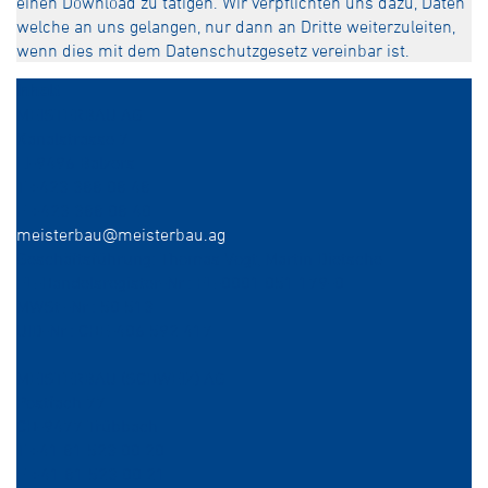
einen Download zu tätigen. Wir verpflichten uns dazu, Daten
welche an uns gelangen, nur dann an Dritte weiterzuleiten,
wenn dies mit dem Datenschutzgesetz vereinbar ist.
Inhalt
MEISTERBAU AG
Kanalstrasse 7
LI-9496 Balzers
T +423 388 08 48
F +423 388 08 40
meisterbau@meisterbau.ag
Geschäftsführung: Thomas Vogt, Martin Dietsche
FL-Handelsregister-Nr.: FL-0001.051.179-0
MWSt.-Nr.: 50 513
UID-Nr.: CHE-406.592.417
MEISTERBAU (SCHWEIZ) AG
Postfach 77
CH-9477 Trübbach
T +41 81 523 00 20
F +41 81 523 00 21